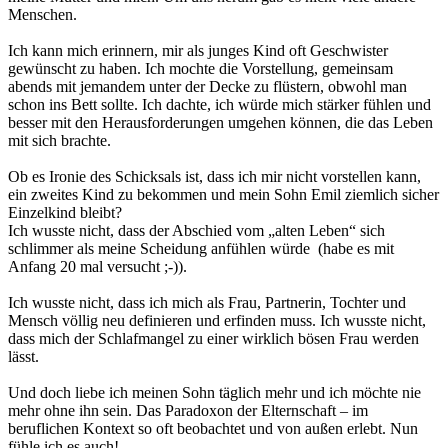
Menschen.
Ich kann mich erinnern, mir als junges Kind oft Geschwister
gewünscht zu haben. Ich mochte die Vorstellung, gemeinsam
abends mit jemandem unter der Decke zu flüstern, obwohl man
schon ins Bett sollte. Ich dachte, ich würde mich stärker fühlen und
besser mit den Herausforderungen umgehen können, die das Leben
mit sich brachte.
Ob es Ironie des Schicksals ist, dass ich mir nicht vorstellen kann,
ein zweites Kind zu bekommen und mein Sohn Emil ziemlich sicher
Einzelkind bleibt?
Ich wusste nicht, dass der Abschied vom „alten Leben“ sich
schlimmer als meine Scheidung anfühlen würde (habe es mit
Anfang 20 mal versucht ;-)).
Ich wusste nicht, dass ich mich als Frau, Partnerin, Tochter und
Mensch völlig neu definieren und erfinden muss. Ich wusste nicht,
dass mich der Schlafmangel zu einer wirklich bösen Frau werden
lässt.
Und doch liebe ich meinen Sohn täglich mehr und ich möchte nie
mehr ohne ihn sein. Das Paradoxon der Elternschaft – im
beruflichen Kontext so oft beobachtet und von außen erlebt. Nun
fühle ich es auch!