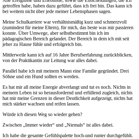
Alle Ereignisse und Erlebnisse, sowie die Entscheidungen, die ich
getroffen habe, haben dazu geführt, dass ich frei bin. Das kann ich
bei weitem nicht über jede meiner Lebensphasen sagen.
Meine Schulkarriere war verhältnismäßig kurz und schmerzvoll
(zumindest für meine Eltern), für mich, das beste was mir passieren
konnte. Über Umwege, aber selbstbestimmt bin ich im
pädagogischen Bereich gelandet. Der Bereich in dem ich mit seit
jeher zu Hause fühle und erfolgreich bin.
Mittlerweile kann ich auf 16 Jahre Berufserfahrung zurückblicken,
von der Praktikantin zur Leitung war alles dabei.
Parallel habe ich mit meinem Mann eine Familie gegründet. Drei
Söhne und ein Hund sollten es werden.
Es hat mir all meine Energie abverlangt und tut es noch. Nichts in
meinem Leben ist so herausfordernd und erfüllend zugleich, nichts
hat mir meine Grenzen in dieser Deutlichkeit aufgezeigt, nichts hat
mich stärker wachsen und reifen lassen.
Würde ich diesen Weg so wieder gehen?
Zwischen „Immer wieder“ und „Niemals“ ist alles dabei.
Ich habe die gesamte Gefühlspalette hoch-und runter durchgefühlt.