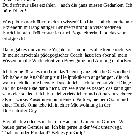
Du darfst mir alles erzählen – auch die ganz miesen Gedanken. Ich
höre Dir zu!
Was gibt es noch über mich zu wissen? Ich bin staatlich anerkannte
Erzieherin mit langjähriger Berufserfahrung in verschiedenen
Einrichtungen. Früher war ich auch Yogalehrerin. Und das sehr
erfolgreich!
Dann gab es mir zu viele Yogalehrer und ich wollte keine mehr sein.
In meine Arbeit als pädagogischer Coach, lasse ich aber all mein
Wissen um die Wichtigkeit von Bewegung und Atmung einfließen.
Ich brenne für alles rund um das Thema ganzheitliche Gesundheit.
Ich habe eine Ausbildung zur Heilpraktikerin angefangen, die ich
wahrscheinlich nie beende. Das bin ich – ich fange zu viele Dinge
an und beende sie dann nicht. Ich weiß vieles besser, das kann gut
sein oder schlecht. Ich bin viel verletzlicher und oftmals unsicherer,
als ich wirke. Zusammen mit meinem Partner, meinem Sohn und
einer Hunde Oma lebe ich in einer Mietwohnung in der
Düsseldorfer City.
Eigentlich wollen wir aber ein Haus mit Garten im Grünen. Wir
bauen gerne Gemüse an. Ich bin gerne in der Welt unterwegs.
Thailand oder Finnland? Beides großartig!